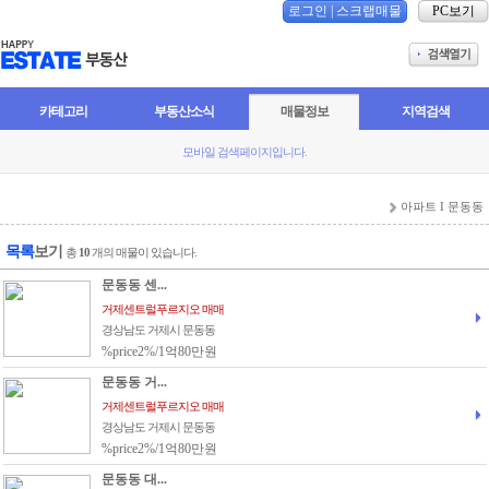
로그인
|
스크랩매물
PC보기
카테고리
부동산소식
매물정보
지역검색
모바일 검색페이지입니다.
아파트 I 문동동
목록
보기
총
10
개의 매물이 있습니다.
문동동 센...
거제센트럴푸르지오 매매
경상남도 거제시 문동동
%price2%/1억80만원
문동동 거...
거제센트럴푸르지오 매매
경상남도 거제시 문동동
%price2%/1억80만원
문동동 대...