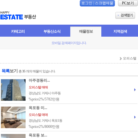
로그인
|
스크랩매물
PC보기
카테고리
부동산소식
매물정보
지역검색
모바일 검색페이지입니다.
오피스텔
목록
보기
총
35
개의 매물이 있습니다.
아주경동리...
오피스텔 매매
경상남도 거제시 아주동
%price2%/5782만원
옥포동 미...
오피스텔 매매
경상남도 거제시 옥포1동
%price2%/8000만원
옥포동 보...