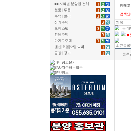
■■ 지역별 분양권 전체
카테고
원룸 | 투룸
검색안
주택 | 빌라
상가주택
오피스텔
곧 
전원주택
■
다가구주택
펜션|호텔|모텔|숙박
공장 | 창고
등록