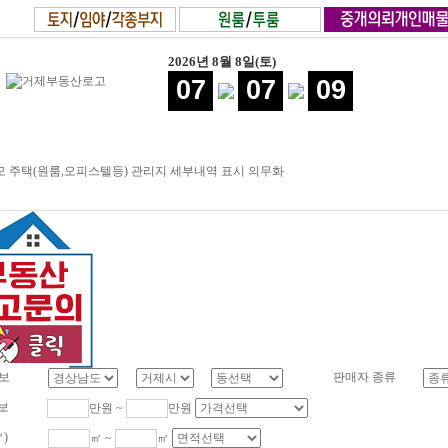
2026년 8월 8일(토)
07
07
10
 주택(원룸,오피스텔등) 관리지 세부내역 표시 의무화
보
판매자 종류
보
만원 ~
만원
㎡)
㎡ ~
㎡