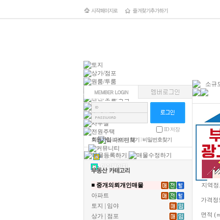
소규모
ID 저장
회원가입
l
아이디 찾기
l
비밀번호찾기
■ 중개의뢰개인매물
지역정
아파트
가격정
토지 | 임야
면적 (
상가 | 점포