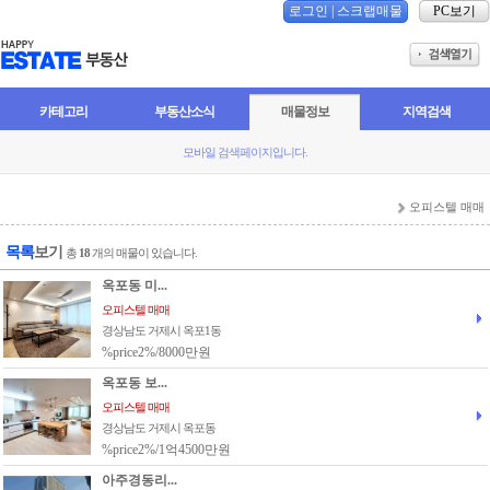
로그인
|
스크랩매물
PC보기
카테고리
부동산소식
매물정보
지역검색
모바일 검색페이지입니다.
오피스텔 매매
목록
보기
총
18
개의 매물이 있습니다.
옥포동 미...
오피스텔 매매
경상남도 거제시 옥포1동
%price2%/8000만원
옥포동 보...
오피스텔 매매
경상남도 거제시 옥포동
%price2%/1억4500만원
아주경동리...