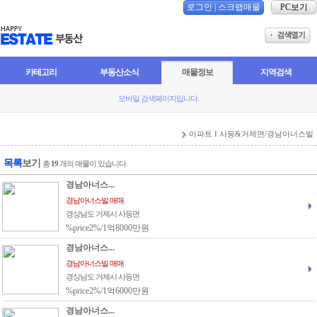
로그인
|
스크랩매물
PC보기
카테고리
부동산소식
매물정보
지역검색
모바일 검색페이지입니다.
아파트 I 사등&거제면/경남아너스빌
목록
보기
총
19
개의 매물이 있습니다.
경남아너스...
경남아너스빌 매매
경상남도 거제시 사등면
%price2%/1억8000만원
경남아너스...
경남아너스빌 매매
경상남도 거제시 사등면
%price2%/1억6000만원
경남아너스...